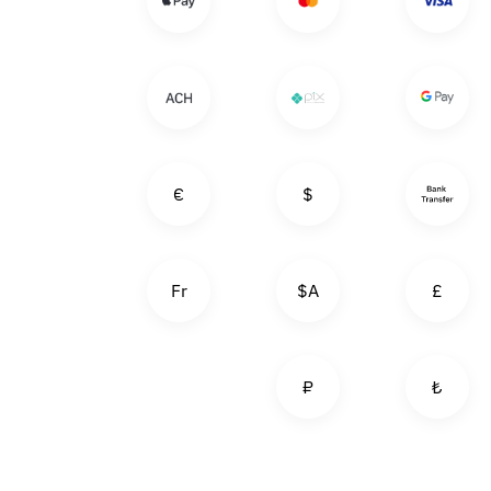
€
$
Fr
A$
£
₽
₺