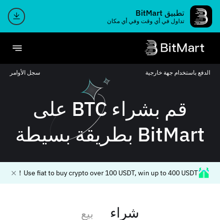
تطبيق BitMart
تداول في أي وقت وفي أي مكان
الدفع باستخدام جهة خارجية
سجل الأوامر
قم بشراء BTC على
BitMart بطريقة بسيطة
Use fiat to buy crypto over 100 USDT, win up to 400 USDT！
شراء
بيع