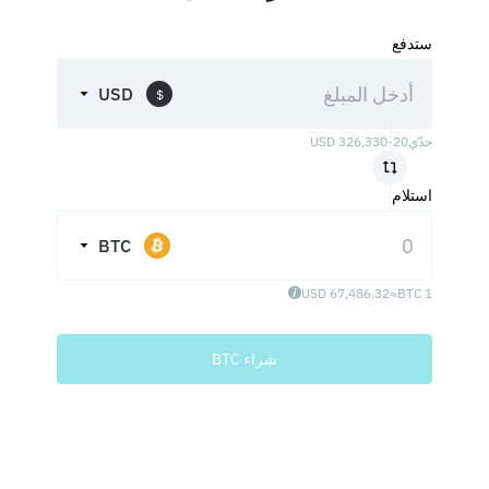
ستدفع
USD
$
حدّي
20
-
326,330
USD
استلام
BTC
67,486.32 USD
≈
1 BTC
شراء BTC