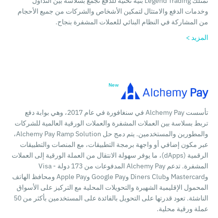
تمتلك Legend Trading بنية تحتية للدفع تجمع بسلاسة بين التداول
وخدمات الدفع والامتثال لتمكين الأشخاص والشركات من جميع الأحجام
من المشاركة في النظام البنائي للعملات المشفرة بنجاح.
المزيد >
تأسست Alchemy Pay في سنغافورة في عام 2017، وهي بوابة دفع
تربط بسلاسة بين العملات المشفرة والعملات الورقية العالمية للشركات
والمطورين والمستخدمين. يتم دمج حل Alchemy Pay Ramp Solution،
عبر مكون إضافي أو واجهة برمجة التطبيقات، مع المنصات والتطبيقات
الرقمية (dApps)، ما يوفر سهولة الانتقال من العملة الورقية إلى العملات
المشفرة. تدعم Alchemy Pay المدفوعات من 173 دولة - Visa
وMastercard وDiners Club وGoogle Pay وApple Pay ومحافظ الهاتف
المحمول الإقليمية الشهيرة والتحويلات المحلية مع التركيز على الأسواق
الناشئة. تعود قدرتها على التحويل بالفائدة على المستخدمين بأكثر من 50
عملة ورقية محلية.