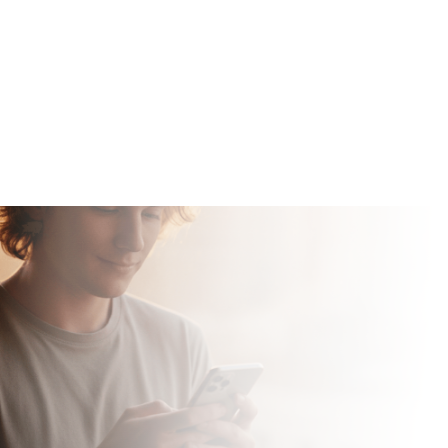
1000U
حتى