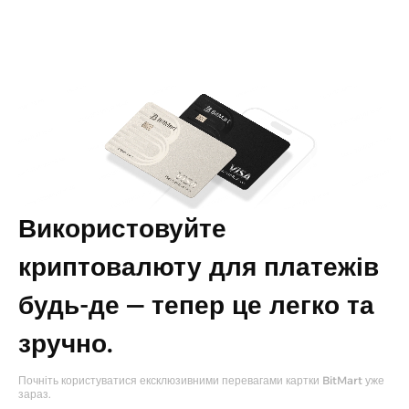
Використовуйте
криптовалюту для платежів
будь-де — тепер це легко та
зручно.
Почніть користуватися ексклюзивними перевагами картки BitMart уже
зараз.